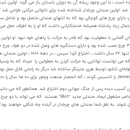
ده است ، با این وجود ریشه آن به دوران باستان باز می گردد. اولین 
ی، دارای چرخ های کوچکی بود که به انتهای صندلی متصل بود و شامل سک
تمال زیاد پادشاه همیشه خدمتکارانی داشت که او را به اطراف حمل می ک
ک ساعت ساز جوان آلمانی با معلولیت بود که قادر به حرکت با پاهای خود نبود. ا
قادر به حرکت بود. این صندلی ثابت بود که بر روی شاسی 3 چرخ نصب شده بود و دارای دستگیره های و
شد. آقای فارفلر کهدچار معلولیت بود، ویلچ
ختراع ویلچر انجام شد که می توانست توانایی به حرکت کردن به معلولین را میداد 
سال 1932، وقتی نسخه فولادی لوله‌ای تاشو، توسط هری جنینگز ساخته شد دیگر به راحتی
ن آسیب دیده پس از جنگ جهانی دوم اختراع شد. همانطور که می دانید ، ا
سازگاری با نیازهای فرد بهبود یافته اند. آنها حتی در حال حاضر مشغو
 شوند. به نظر شما صندلی های چرخدار در آینده چه شکلی خواهند بود؟