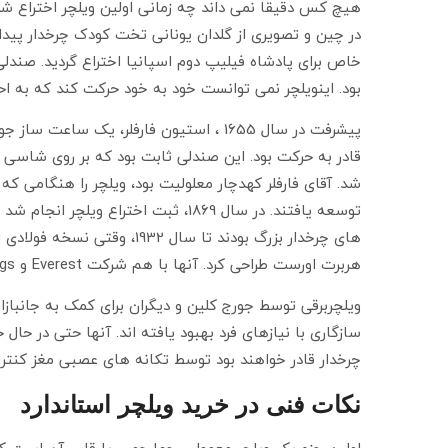
هیچ کس دقیقاً نمی داند چه زمانی اولین ویلچر اختراع ش
خاص برای پادشاه فیلیپ دوم اسپانیا اختراع گردید. صندل
بود. اینویلچر نمی توانست خود به خود حرکت کند که به اح
پیشرفت در سال 1655 ، استیون فارفلر، ی
توسعه یافتند. در سال 1869، ثبت ا
های چرخدار بزرگ بودند تا 
هربرت اورست طراحی کرد. آنها با هم شرکت Everest و Jennings را تاسیس کردند ، که انحصار صنعت ویلچر برای ده ها سال را داشتند.
ویلچربرقی توسط جورج کلین و دیگران برای کمک به جانبازا
چرخدار قادر خواهند بود توسط تکانه های عصبی مغز کنترل
نکات فنی در خرید ویلچر استاندارد