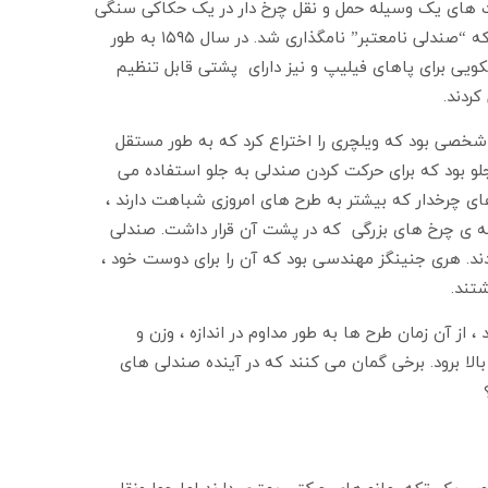
ثبت های یک وسیله حمل و نقل چرخ دار در یک حکاکی سنگی
در چین و تصویری از گلدان یونانی تخت کودک چرخدار پیدا شد. اولین صندلی چرخدار شناخته شده برای ناتوانی حرکتی طراحی شد که “صندلی نامعتبر” نامگذاری شد. در سال ۱۵۹۵ به طور
ویی برای پاهای فیلیپ و نیز دارای پشتی قابل تنظیم
ردند.
و اولین شخصی بود که ویلچری را اختراع کرد که به طور مستقل
صل شده در دو طرف چرخ جلو بود که برای حرکت کردن صندلی به جلو استفاده می
ر را هنگامی که تنها 22 سال داشت ، اختراع کرد! سپس ، در دهه 1800 ، اولین صندلی های چرخدار که بیشتر به طرح های امروزی شباهت دارند ،
که به وسیله ی چرخ های بزرگی که در پشت آن قرار داشت. صندلی
 قابل حمل بودند. هری جنینگز مهندسی بود که آن را برای دوست خود ،
ز آن زمان طرح ها به طور مداوم در اندازه ، وزن و
ل ایجاد صندلی جدید “iBot” هستند که می تواند با دو چرخ بالا برود. برخی گمان می کنند که در آینده صندلی های