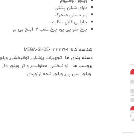
ویلچر آلومنیوم
دارای شکن پشتی
زیر دستی متحرک
جاپایی قابل تنظیم
چرخ جلو پی یو، چرخ عقب ۱۲ اینچ پی یو
شناسه کالا:
MEGA-SHOE-034321-1
دسته بندی ها
تجهیزات پزشکی
توانبخشی
ویلچ
برچسب ها:
توانبخشی
معلولیت
واکر
ویلچر jts
و
ویلچر سی پی
ویلچر نیمه ارتوپدی