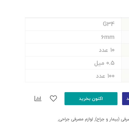
G34
6mm
۱۰ عدد
۰.۵ میل
۱۰۰ عدد
د
اکنون بخرید
رفی (بیمار و جراح)
لوازم مصرفی جراحی