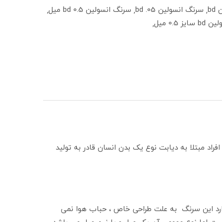
bd
سرنگ انسولین bd .05
سرنگ انسولین bd 0.5 میل
ز 0.5 میل
افراد مبتلا به دیابت نوع یک بدن انسان قادر به تولید
ولین دارد این سرنگ به علت طراحی خاص ، حباب هوا نمی
قت وارد بدن می نماید و استفاده از آن بسیار راحت می باشد حجم سرنگ های انسولین bd متفاوت است اما نوع عمومی آن یک میل و یا نیم میل می باشد