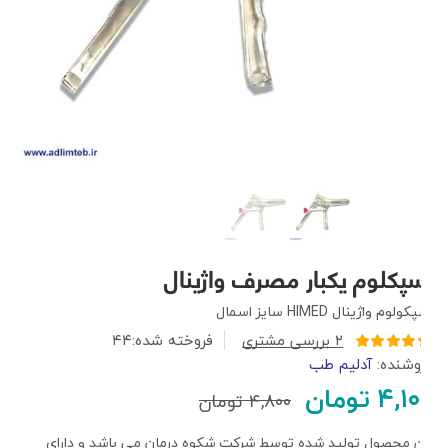
اسپکلوم یکبار مصرف واژینال
اسپکولوم واژینال HIMED سایز اسمال
۲
بررسی مشتری
فروخته شده:
۴۴
امتیازدهی
فروشنده:
آدلیم طب
۵.۰۰
از ۵ در
۴,۱۰۰
تومان
امتیازدهی
۴,۸۰۰
تومان
مشتری
این محصول تولید شده توسط شرکت شکوه درمان می باشد و دارای