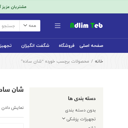
مشتریان عزیز 
همه
صفحه اصلی
فروشگاه
شگفت انگیزان
تجهیز
خانه
محصولات برچسب خورده “شان ساده”
شان ساد
دسته بندی ها
نمایش دادن همه ۲
بدون دسته بندی
تجهیزات پزشکی
ترازو