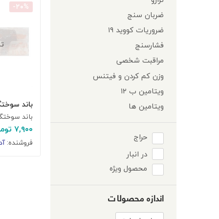
-۲۰%
ضربان سنج
ضروریات کووید ۱۹
تم
فشارسنج
مراقبت شخصی
وزن کم کردن و فیتنس
ویتامین ب ۱۲
باند سوختگی کا
ویتامین ها
باند سوختگ
۷,۹۰۰
توما
حراج
فروشنده:
آد
در انبار
محصول ویژه
اندازه محصولات