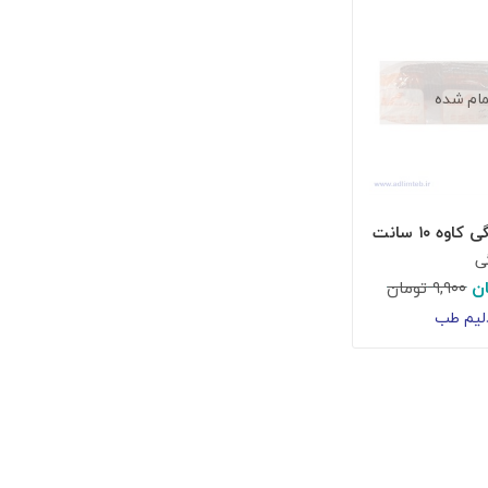
ام شده
وه ۱۰ سانت
ی
ن
۹,۹۰۰
تومان
لیم طب