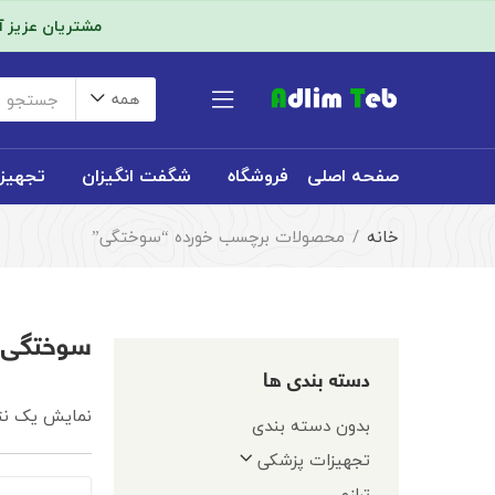
مشتریان عزیز 
همه
صفحه اصلی
فروشگاه
شگفت انگیزان
تجهیز
خانه
محصولات برچسب خورده “سوختگی”
سوختگی
دسته بندی ها
نمایش یک نت
بدون دسته بندی
تجهیزات پزشکی
ترازو