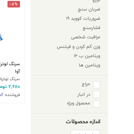
-۸%
ضربان سنج
ضروریات کووید ۱۹
فشارسنج
مراقبت شخصی
وزن کم کردن و فیتنس
ویتامین ب ۱۲
ویتامین ها
آوا
سرنگ لوئرلاک ۵میلی لیت
حراج
۲,۶۸۰
توم
در انبار
فروشنده:
آد
محصول ویژه
اندازه محصولات