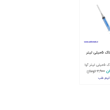
سرنگ لوئرلاک ۵میلی لیتر
ر آوا
ان
۲,۹۰۰
تومان
لیم طب