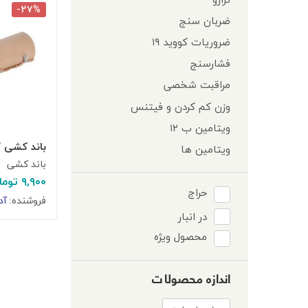
-۲۷%
ضربان سنج
ضروریات کووید ۱۹
فشارسنج
مراقبت شخصی
وزن کم کردن و فیتنس
ویتامین ب ۱۲
باند کشی کاوه ۵
ویتامین ها
باند کشی
۹,۹۰۰
توما
حراج
فروشنده:
آد
در انبار
محصول ویژه
اندازه محصولات