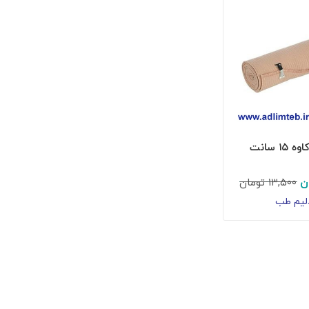
۱ سانت
ن
۱۳,۵۰۰
تومان
لیم طب