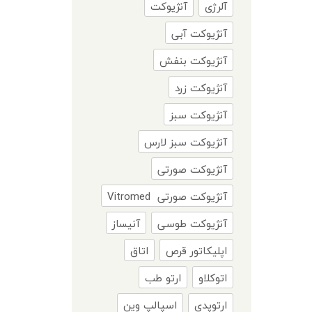
آلرژی
آنژیوکت
اسپان، آستین یکبارمصرف
آنژیوکت آبی
بهداشتی،
آنژیوکت بنفش
آنژیوکت زرد
آنژیوکت سبز
آنژیوکت سبز لارس
آنژیوکت صورتی
آنژیوکت صورتی Vitromed
آنژیوکت طوسی
آنیساز
اپلیکاتور قرص
اتاق
اتوکلاو
ارتو طب
ارتوپدی
اسپالپ وین