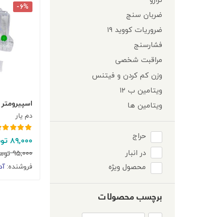
-۶%
ضربان سنج
ضروریات کووید ۱۹
فشارسنج
مراقبت شخصی
وزن کم کردن و فیتنس
ویتامین ب ۱۲
اسپیرومتر
ویتامین ها
دم یار
حراج
امتیاز
۵.۰۰
از
۸۹,۰۰۰
توم
۵
در انبار
۹۵,۰۰۰
توم
فروشنده:
آد
محصول ویژه
برچسب محصولات