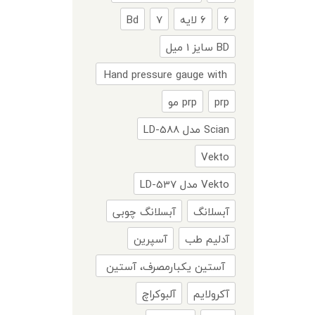
۶
۶ لایه
۷
Bd
BD سایز 1 میل
Hand pressure gauge with
Amsig SP 05
prp
prp مو
Scian مدل LD-588
Vekto
Vekto مدل LD-537
آبسلانگ
آبسلانگ چوبی
آدلیم طب
آسپرین
آستین یکبارمصرف، آستین
بهداشتی، آستین اسپان،
آکرولایم
آلبوکراچ
آستین، آستین یکبارمصرف