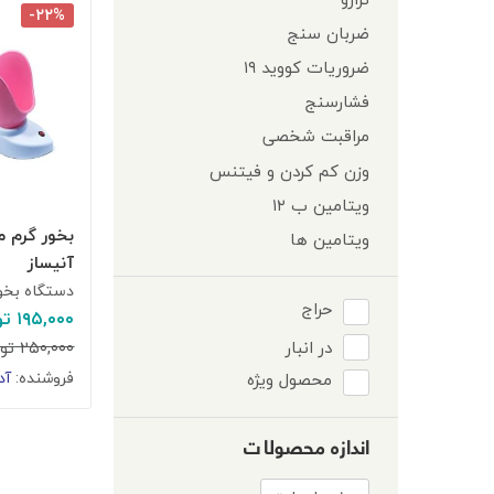
-۲۲%
ضربان سنج
ضروریات کووید ۱۹
فشارسنج
مراقبت شخصی
وزن کم کردن و فیتنس
ویتامین ب ۱۲
بخور گرم 
ویتامین ها
آنیساز
دستگاه بخور
حراج
۱۹۵,۰۰۰
تو
۲۵۰,۰۰۰
تو
در انبار
فروشنده:
آد
محصول ویژه
اندازه محصولات