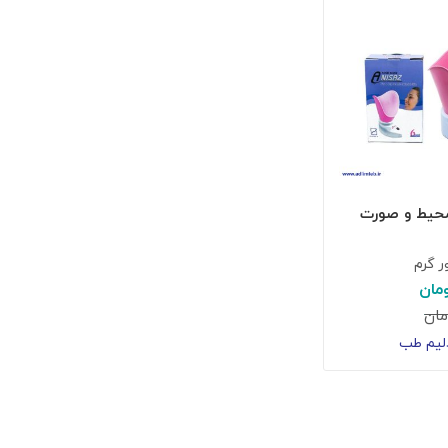
محیط و صورت
 گرم
مان
مان
لیم طب