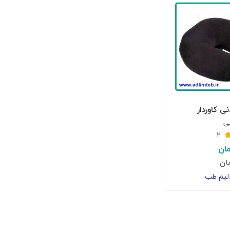
ی کاوردار
ی
۲
ان
ان
لیم طب