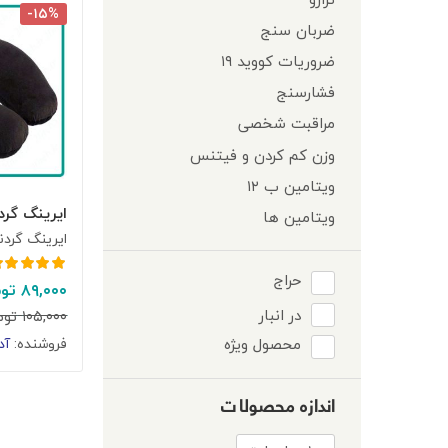
-۱۵%
ضربان سنج
ضروریات کووید ۱۹
فشارسنج
مراقبت شخصی
وزن کم کردن و فیتنس
ویتامین ب ۱۲
ایرینگ گردن
ویتامین ها
ایرینگ گردن
حراج
امتیاز
۵.۰۰
از
۸۹,۰۰۰
توم
۵
در انبار
۱۰۵,۰۰۰
توم
فروشنده:
آد
محصول ویژه
اندازه محصولات